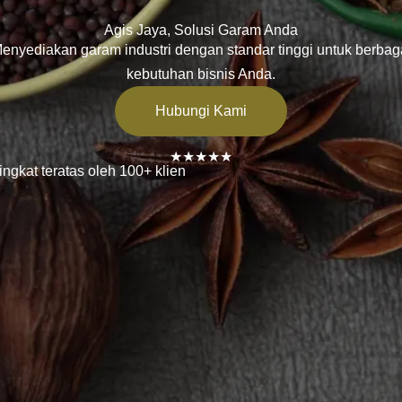
Agis Jaya, Solusi Garam Anda
enyediakan garam industri dengan standar tinggi untuk berbag
kebutuhan bisnis Anda.
Hubungi Kami
★★★★★
ingkat teratas oleh 100+ klien