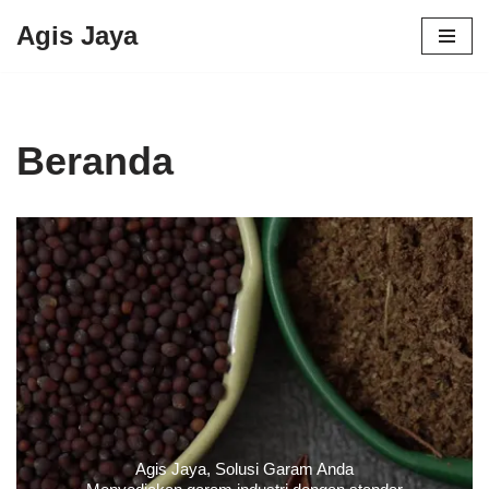
Agis Jaya
Lompat
ke
konten
Beranda
Agis Jaya, Solusi Garam Anda