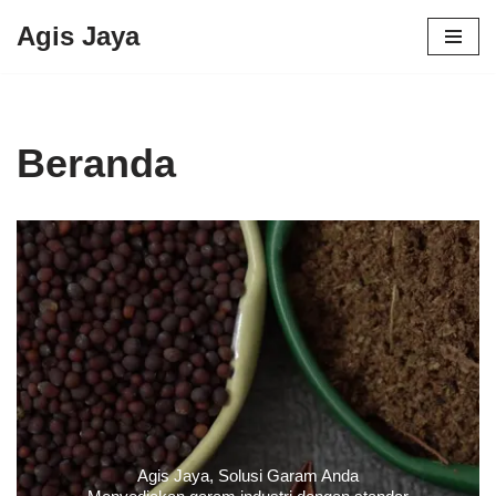
Agis Jaya
Lompat
ke
konten
Beranda
Agis Jaya, Solusi Garam Anda