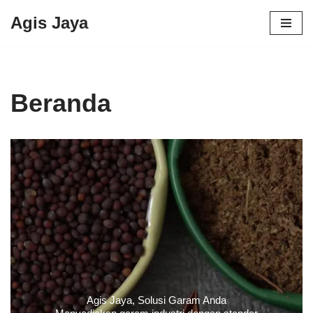
Agis Jaya
Lompat
ke
konten
Beranda
Agis Jaya, Solusi Garam Anda