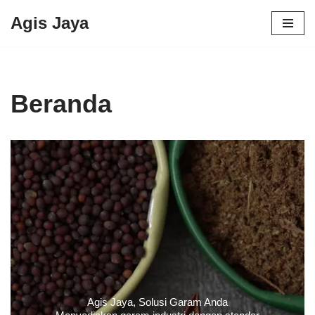
Agis Jaya
Lompat
ke
konten
Beranda
Agis Jaya, Solusi Garam Anda