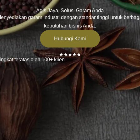
Agis Jaya, Solusi Garam Anda
enyediakan garam industri dengan standar tinggi untuk berbag
kebutuhan bisnis Anda.
Hubungi Kami
★★★★★
ingkat teratas oleh 100+ klien