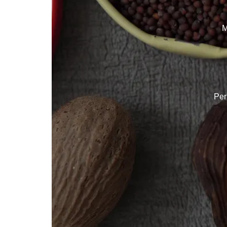
M
Per