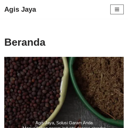
Agis Jaya
Lompat
ke
konten
Beranda
Agis Jaya, Solusi Garam Anda