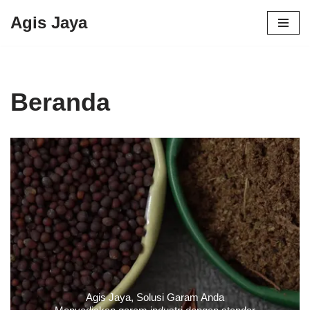
Agis Jaya
Lompat
ke
konten
Beranda
Agis Jaya, Solusi Garam Anda