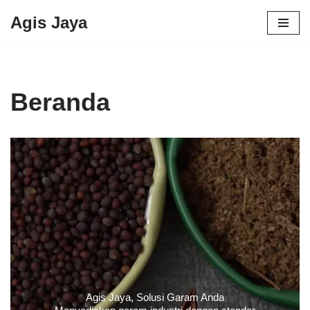
Agis Jaya
Lompat
ke
konten
Beranda
Agis Jaya, Solusi Garam Anda