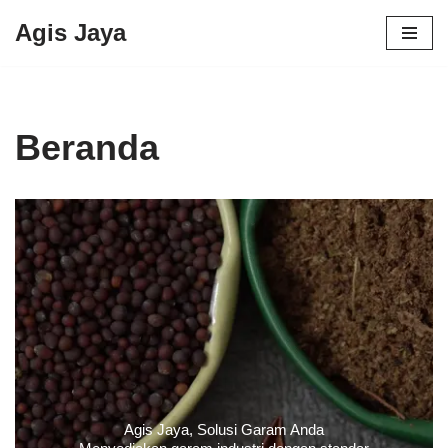
Agis Jaya
Lompat
ke
konten
Beranda
Agis Jaya, Solusi Garam Anda