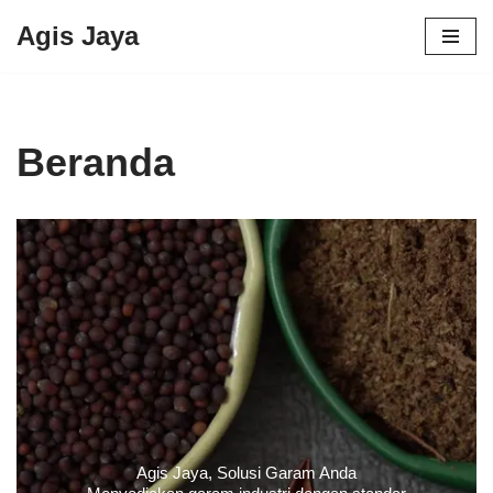
Agis Jaya
Lompat
ke
konten
Beranda
Agis Jaya, Solusi Garam Anda