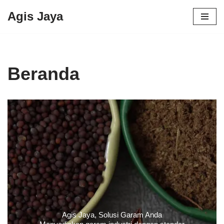
Agis Jaya
Lompat
ke
konten
Beranda
Agis Jaya, Solusi Garam Anda