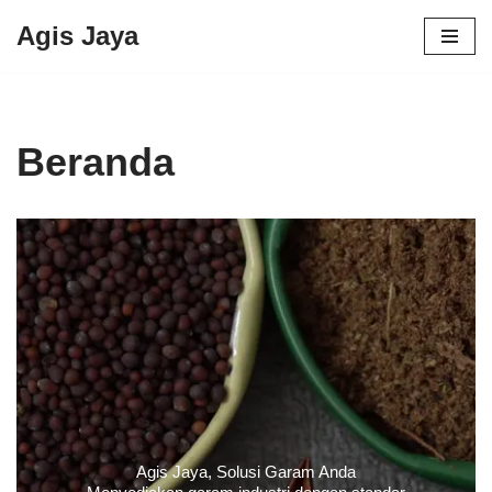
Agis Jaya
Lompat
ke
konten
Beranda
Agis Jaya, Solusi Garam Anda