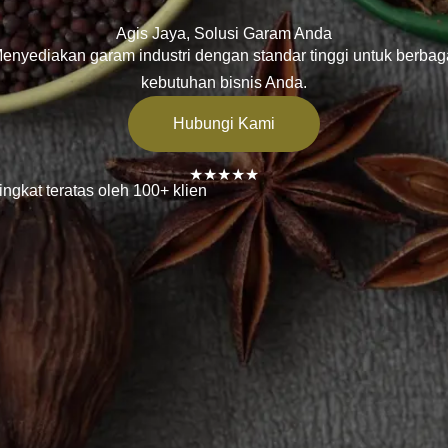
Agis Jaya, Solusi Garam Anda
enyediakan garam industri dengan standar tinggi untuk berbag
kebutuhan bisnis Anda.
Hubungi Kami
★★★★★
ingkat teratas oleh 100+ klien