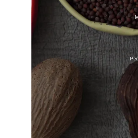
M
Per