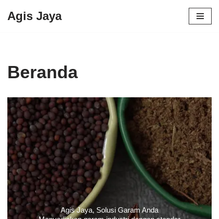
Agis Jaya
Lompat
ke
konten
Beranda
Agis Jaya, Solusi Garam Anda