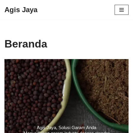
Agis Jaya
Lompat
ke
konten
Beranda
Agis Jaya, Solusi Garam Anda