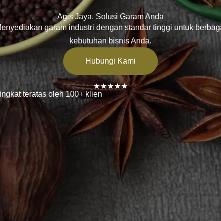
Agis Jaya, Solusi Garam Anda
enyediakan garam industri dengan standar tinggi untuk berbag
kebutuhan bisnis Anda.
Hubungi Kami
★★★★★
ingkat teratas oleh 100+ klien