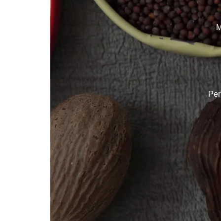
M
Per