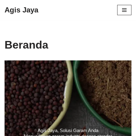
Agis Jaya
Lompat
ke
konten
Beranda
Agis Jaya, Solusi Garam Anda