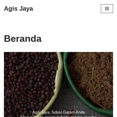
Agis Jaya
Lompat
ke
konten
Beranda
Agis Jaya, Solusi Garam Anda