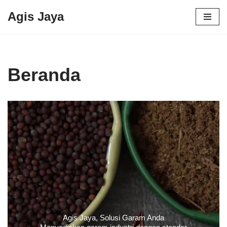
Agis Jaya
Lompat
ke
konten
Beranda
Agis Jaya, Solusi Garam Anda