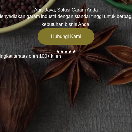
Agis Jaya, Solusi Garam Anda
enyediakan garam industri dengan standar tinggi untuk berbag
kebutuhan bisnis Anda.
Hubungi Kami
★★★★★
ingkat teratas oleh 100+ klien