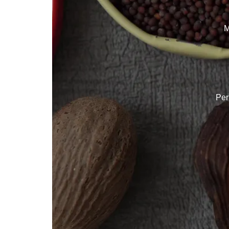
M
Per