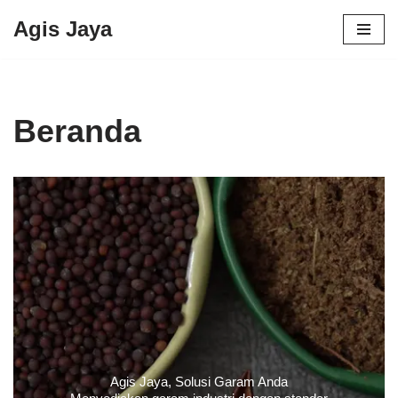
Agis Jaya
Lompat
ke
konten
Beranda
Agis Jaya, Solusi Garam Anda