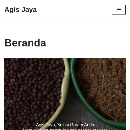
Agis Jaya
Lompat
ke
konten
Beranda
Agis Jaya, Solusi Garam Anda