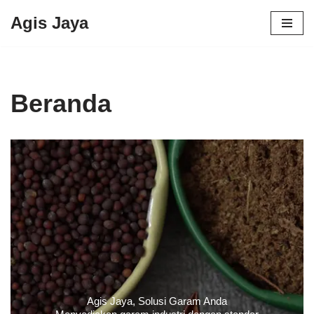
Agis Jaya
Lompat
ke
konten
Beranda
Agis Jaya, Solusi Garam Anda