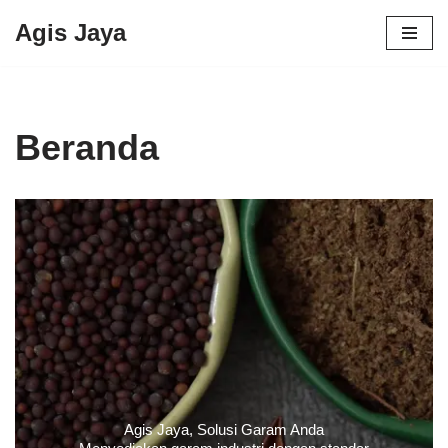
Agis Jaya
Lompat
ke
konten
Beranda
Agis Jaya, Solusi Garam Anda