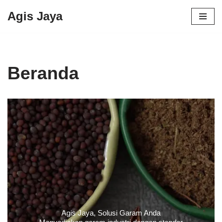
Agis Jaya
Lompat
ke
konten
Beranda
Agis Jaya, Solusi Garam Anda