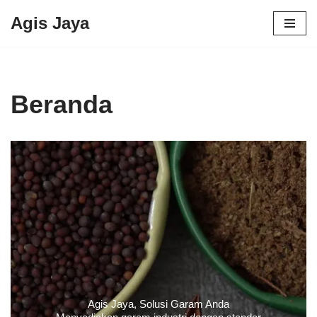
Agis Jaya
Lompat
ke
konten
Beranda
Agis Jaya, Solusi Garam Anda