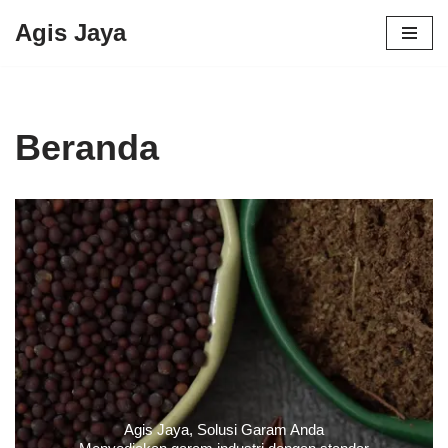
Agis Jaya
Lompat
ke
konten
Beranda
Agis Jaya, Solusi Garam Anda