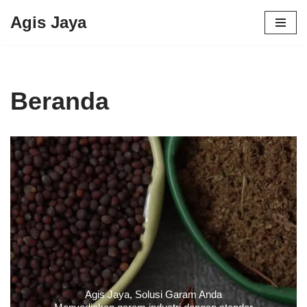
Agis Jaya
Lompat
ke
konten
Beranda
Agis Jaya, Solusi Garam Anda