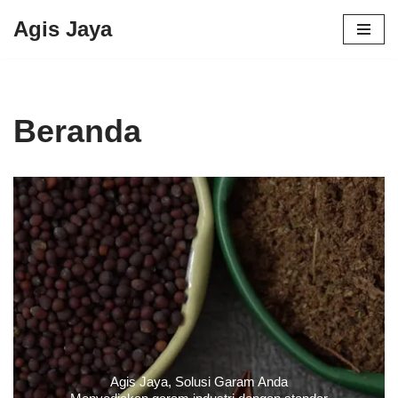
Agis Jaya
Lompat
ke
konten
Beranda
Agis Jaya, Solusi Garam Anda