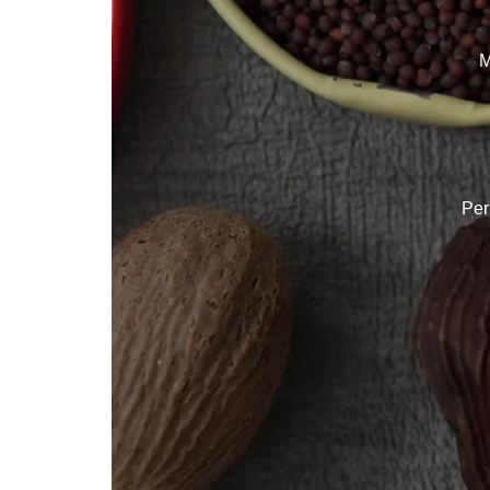
M
Per