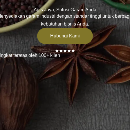
Agis Jaya, Solusi Garam Anda
enyediakan garam industri dengan standar tinggi untuk berbag
kebutuhan bisnis Anda.
Hubungi Kami
★★★★★
ingkat teratas oleh 100+ klien