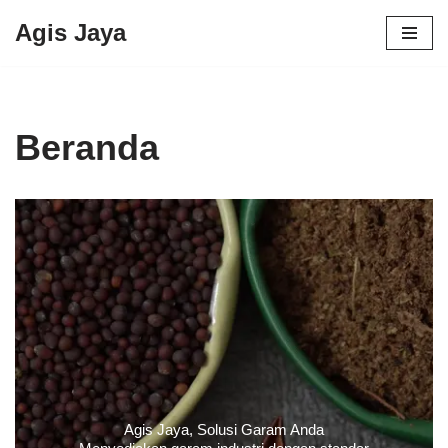
Agis Jaya
Lompat
ke
konten
Beranda
Agis Jaya, Solusi Garam Anda