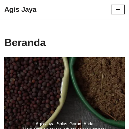
Agis Jaya
Lompat
ke
konten
Beranda
Agis Jaya, Solusi Garam Anda