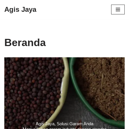
Agis Jaya
Lompat
ke
konten
Beranda
Agis Jaya, Solusi Garam Anda